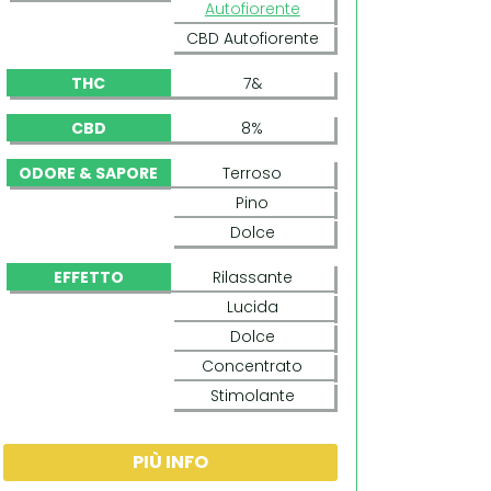
Autofiorente
CBD Autofiorente
THC
7&
CBD
8%
ODORE & SAPORE
Terroso
Pino
Dolce
EFFETTO
Rilassante
Lucida
Dolce
Concentrato
Stimolante
PIÙ INFO