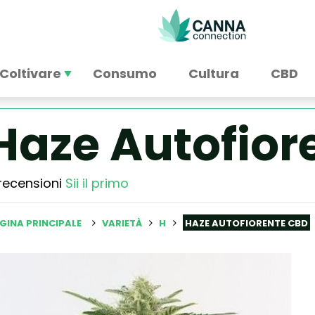
Coltivare
Consumo
Cultura
CBD
Haze Autofior
recensioni
Sii il primo
GINA PRINCIPALE
VARIETÀ
H
HAZE AUTOFIORENTE CBD