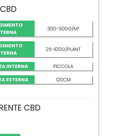
 CBD
DIMENTO
300-500G/M²
NTERNA
DIMENTO
25-100G/PLANT
STERNA
ZA INTERNA
PICCOLA
ZA ESTERNA
120CM
ORENTE CBD