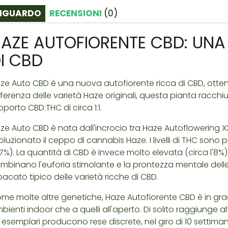
IGUARDO
RECENSIONI
(
0
)
AZE AUTOFIORENTE CBD: UNA
I CBD
ze Auto CBD è una nuova autofiorente ricca di CBD, otte
fferenza delle varietà Haze originali, questa pianta racc
pporto CBD:THC di circa 1:1.
ze Auto CBD è nata dall'incrocio tra Haze Autoflowering 
voluzionato il ceppo di cannabis Haze. I livelli di THC sono
 7%). La quantità di CBD è invece molto elevata (circa l'8%).
mbinano l'euforia stimolante e la prontezza mentale delle
pacato tipico delle varietà ricche di CBD.
me molte altre genetiche, Haze Autofiorente CBD è in gra
bienti indoor che a quelli all'aperto. Di solito raggiunge alt
i esemplari producono rese discrete, nel giro di 10 settiman