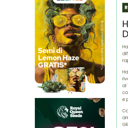
R
H
D
Ha
di
ra
Ha
ri
al
co
e 
Co
am
Gl