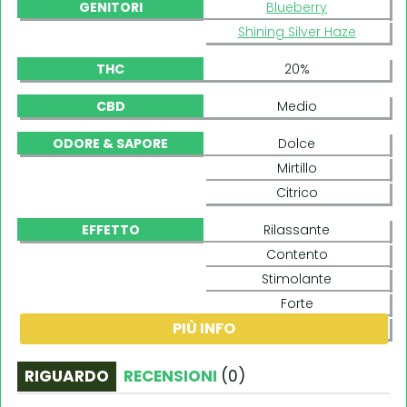
GENITORI
Blueberry
Shining Silver Haze
THC
20%
CBD
Medio
ODORE & SAPORE
Dolce
Mirtillo
Citrico
EFFETTO
Rilassante
Contento
Stimolante
Forte
PIÙ INFO
Cerebrale
RIGUARDO
RECENSIONI
(
0
)