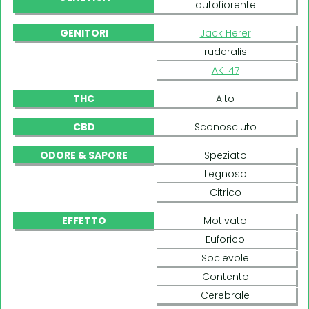
autofiorente
GENITORI
Jack Herer
ruderalis
AK-47
THC
Alto
CBD
Sconosciuto
ODORE & SAPORE
Speziato
Legnoso
Citrico
EFFETTO
Motivato
Euforico
Socievole
Contento
Cerebrale