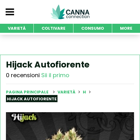
VARIETÀ
COLTIVARE
CONSUMO
MORE
Hijack Autofiorente
0 recensioni
Sii il primo
PAGINA PRINCIPALE
VARIETÀ
H
HIJACK AUTOFIORENTE