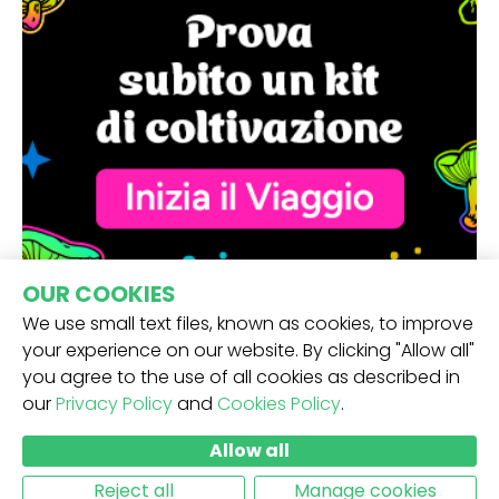
OUR COOKIES
We use small text files, known as cookies, to improve
your experience on our website. By clicking "Allow all"
you agree to the use of all cookies as described in
our
Privacy Policy
and
Cookies Policy
.
RICEVI LA NOSTRA NEWSLETTER -
Allow all
INVIO
Reject all
Manage cookies