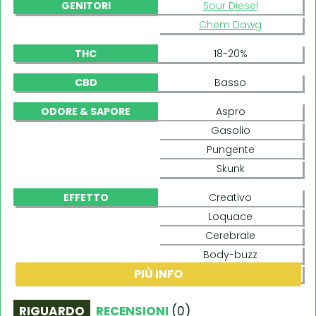
GENITORI
Sour Diesel
Chem Dawg
THC
18-20%
CBD
Basso
ODORE & SAPORE
Aspro
Gasolio
Pungente
Skunk
EFFETTO
Creativo
Loquace
Cerebrale
Body-buzz
PIÙ INFO
Equilibrato
RIGUARDO
RECENSIONI
(
0
)