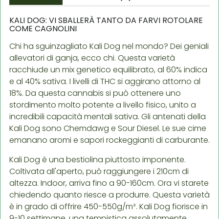
KALI DOG: VI SBALLERÀ TANTO DA FARVI ROTOLARE
COME CAGNOLINI
Chi ha sguinzagliato Kali Dog nel mondo? Dei geniali
allevatori di ganja, ecco chi. Questa varietà
racchiude un mix genetico equilibrato, al 60% indica
e al 40% sativa. I livelli di THC si aggirano attorno al
18%. Da questa cannabis si può ottenere uno
stordimento molto potente a livello fisico, unito a
incredibili capacità mentali sativa. Gli antenati della
Kali Dog sono Chemdawg e Sour Diesel. Le sue cime
emanano aromi e sapori rockeggianti di carburante.
Kali Dog è una bestiolina piuttosto imponente.
Coltivata all'aperto, può raggiungere i 210cm di
altezza. Indoor, arriva fino a 90-160cm. Ora vi starete
chiedendo quanto riesce a produrre. Questa varietà
è in grado di offrire 450-550g/m². Kali Dog fiorisce in
9-10 settimane, una tempistica assolutamente