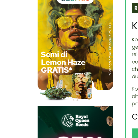
R
K
Ko
ge
re
co
ch
du
Ko
al
po
C