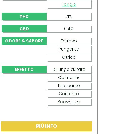
Tangie
THC
21%
CBD
0.4%
ODORE & SAPORE
Terroso
Pungente
Citrico
EFFETTO
Di lunga durata
Calmante
Rilassante
Contento
Body-buzz
PIÙ INFO
KOSHER TANGIE KUSH (AMSTERDAM GENETICS)