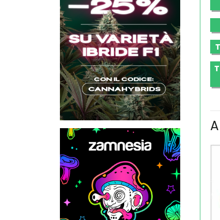
T
T
A