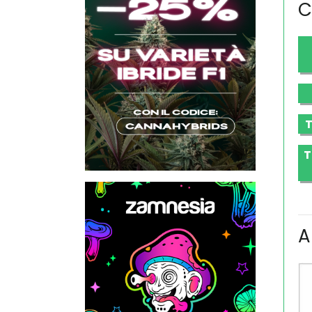
C
T
T
A