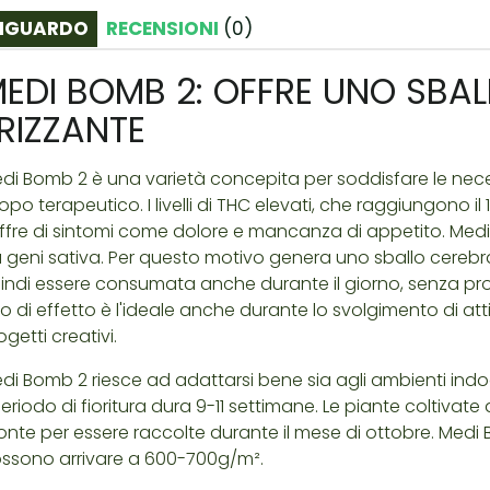
IGUARDO
RECENSIONI
(
0
)
EDI BOMB 2: OFFRE UNO SBAL
RIZZANTE
di Bomb 2 è una varietà concepita per soddisfare le nece
opo terapeutico. I livelli di THC elevati, che raggiungono il
ffre di sintomi come dolore e mancanza di appetito. Me
 geni sativa. Per questo motivo genera uno sballo cerebral
indi essere consumata anche durante il giorno, senza p
po di effetto è l'ideale anche durante lo svolgimento di atti
ogetti creativi.
di Bomb 2 riesce ad adattarsi bene sia agli ambienti indoor
 periodo di fioritura dura 9-11 settimane. Le piante coltivate 
onte per essere raccolte durante il mese di ottobre. Medi
ssono arrivare a 600-700g/m².