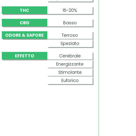
THC
15-20%
CBD
Basso
ODORE & SAPORE
Terroso
Speziato
EFFETTO
Cerebrale
Energizzante
Stimolante
Euforico