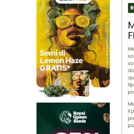
R
M
F
Me
sc
so
da
qu
ti
pr
Me
il
pr
po