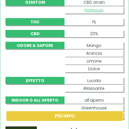
GENITORI
CBD strain
Harlequin
THC
1%
CBD
20%
ODORE & SAPORE
Mango
Arancia
Limone
Dolce
EFFETTO
Lucida
Rilassante
INDOOR O ALL'APERTO
all'aperto
Greenhouse
PIÙ INFO
indoor