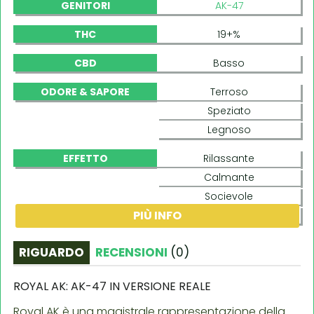
GENITORI
AK-47
THC
19+%
CBD
Basso
ODORE & SAPORE
Terroso
Speziato
Legnoso
EFFETTO
Rilassante
Calmante
Socievole
PIÙ INFO
Cerebrale
RIGUARDO
RECENSIONI
(
0
)
ROYAL AK: AK-47 IN VERSIONE REALE
Royal AK è una magistrale rappresentazione della