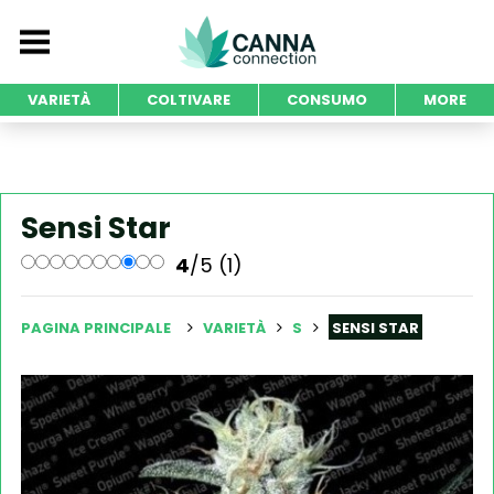
VARIETÀ
COLTIVARE
CONSUMO
MORE
Sensi Star
4
/5 (1)
PAGINA PRINCIPALE
VARIETÀ
S
SENSI STAR