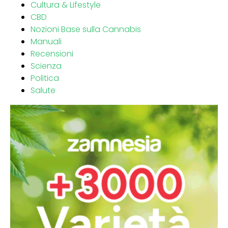
Cultura & Lifestyle
CBD
Nozioni Base sulla Cannabis
Manuali
Recensioni
Scienza
Politica
Salute