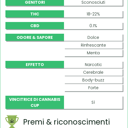
GENITORI
Sconosciuti
THC
18-22%
CBD
0.1%
ODORE & SAPORE
Dolce
Rinfrescante
Menta
EFFETTO
Narcotic
Cerebrale
Body-buzz
Forte
VINCITRICE DI CANNABIS
Sì
CUP
Premi & riconoscimenti