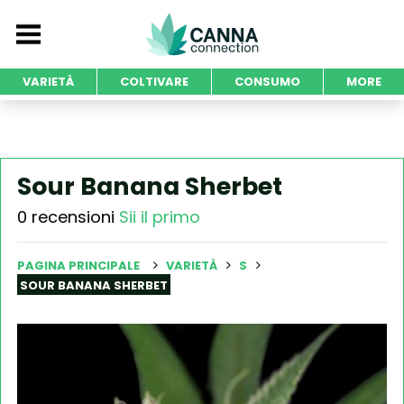
VARIETÀ
COLTIVARE
CONSUMO
MORE
Sour Banana Sherbet
0 recensioni
Sii il primo
PAGINA PRINCIPALE
VARIETÀ
S
SOUR BANANA SHERBET