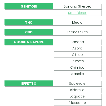
GENITORI
Banana Sherbet
Sour Diesel
THC
Medio
CBD
Sconosciuto
ODORE & SAPORE
Banana
Aspro
Citrico
Fruttato
Chimico
Gasolio
EFFETTO
Socievole
Ridarella
Loquace
Rilassante