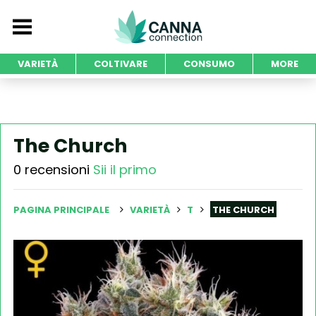
VARIETÀ
COLTIVARE
CONSUMO
MORE
The Church
0 recensioni
Sii il primo
PAGINA PRINCIPALE
VARIETÀ
T
THE CHURCH