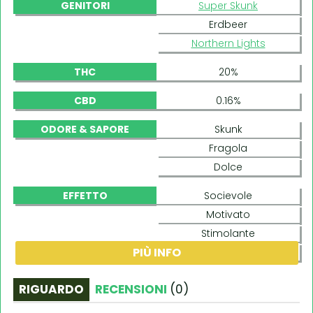
GENITORI
Super Skunk
Erdbeer
Northern Lights
THC
20%
CBD
0.16%
ODORE & SAPORE
Skunk
Fragola
Dolce
EFFETTO
Socievole
Motivato
Stimolante
PIÙ INFO
Rilassante
RIGUARDO
RECENSIONI
(
0
)