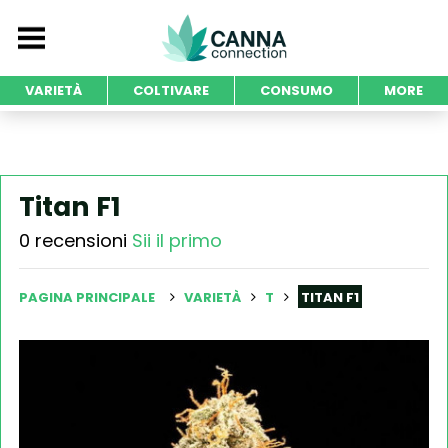
VARIETÀ
COLTIVARE
CONSUMO
MORE
Titan F1
0 recensioni
Sii il primo
PAGINA PRINCIPALE
VARIETÀ
T
TITAN F1