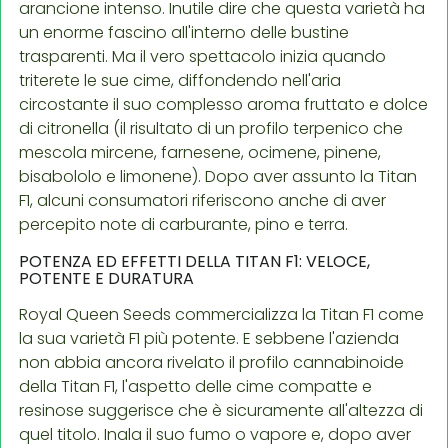
arancione intenso. Inutile dire che questa varietà ha
un enorme fascino all'interno delle bustine
trasparenti. Ma il vero spettacolo inizia quando
triterete le sue cime, diffondendo nell'aria
circostante il suo complesso aroma fruttato e dolce
di citronella (il risultato di un profilo terpenico che
mescola mircene, farnesene, ocimene, pinene,
bisabololo e limonene). Dopo aver assunto la Titan
F1, alcuni consumatori riferiscono anche di aver
percepito note di carburante, pino e terra.
POTENZA ED EFFETTI DELLA TITAN F1: VELOCE,
POTENTE E DURATURA
Royal Queen Seeds commercializza la Titan F1 come
la sua varietà F1 più potente. E sebbene l'azienda
non abbia ancora rivelato il profilo cannabinoide
della Titan F1, l'aspetto delle cime compatte e
resinose suggerisce che è sicuramente all'altezza di
quel titolo. Inala il suo fumo o vapore e, dopo aver