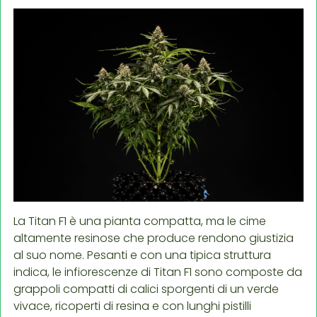
La Titan F1 è una pianta compatta, ma le cime
altamente resinose che produce rendono giustizia
al suo nome. Pesanti e con una tipica struttura
indica, le infiorescenze di Titan F1 sono composte da
grappoli compatti di calici sporgenti di un verde
vivace, ricoperti di resina e con lunghi pistilli