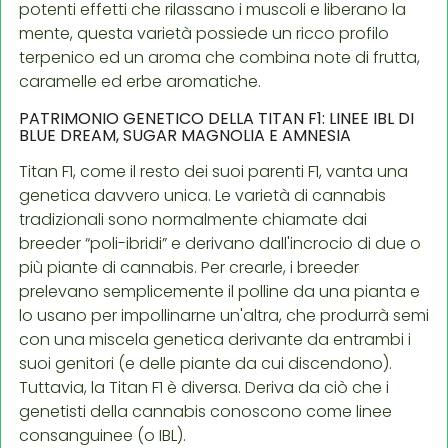
potenti effetti che rilassano i muscoli e liberano la
mente, questa varietà possiede un ricco profilo
terpenico ed un aroma che combina note di frutta,
caramelle ed erbe aromatiche.
PATRIMONIO GENETICO DELLA TITAN F1: LINEE IBL DI
BLUE DREAM, SUGAR MAGNOLIA E AMNESIA
Titan F1, come il resto dei suoi parenti F1, vanta una
genetica davvero unica. Le varietà di cannabis
tradizionali sono normalmente chiamate dai
breeder “poli-ibridi” e derivano dall'incrocio di due o
più piante di cannabis. Per crearle, i breeder
prelevano semplicemente il polline da una pianta e
lo usano per impollinarne un'altra, che produrrà semi
con una miscela genetica derivante da entrambi i
suoi genitori (e delle piante da cui discendono).
Tuttavia, la Titan F1 è diversa. Deriva da ciò che i
genetisti della cannabis conoscono come linee
consanguinee (o IBL).