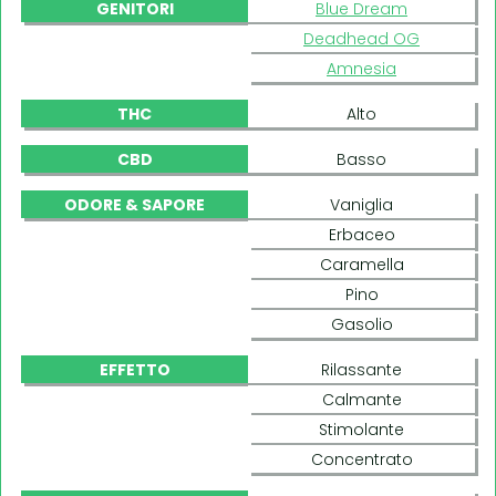
GENITORI
Blue Dream
Deadhead OG
Amnesia
THC
Alto
CBD
Basso
ODORE & SAPORE
Vaniglia
Erbaceo
Caramella
Pino
Gasolio
EFFETTO
Rilassante
Calmante
Stimolante
Concentrato