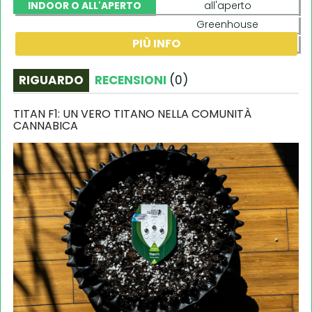
INDOOR O ALL'APERTO
all'aperto
Greenhouse
PIÙ INFO
indoor
RIGUARDO
RECENSIONI
(
0
)
TITAN F1: UN VERO TITANO NELLA COMUNITÀ
CANNABICA