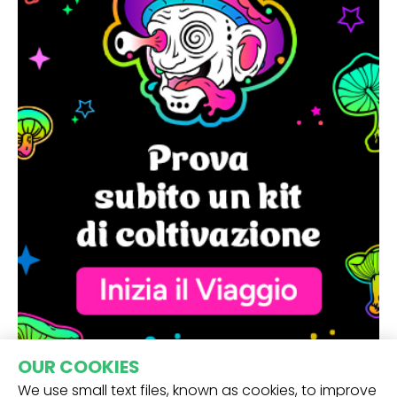
OUR COOKIES
We use small text files, known as cookies, to improve