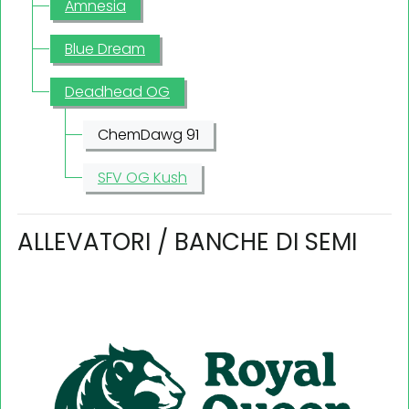
Amnesia
Blue Dream
Deadhead OG
ChemDawg 91
SFV OG Kush
ALLEVATORI / BANCHE DI SEMI