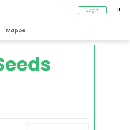
IT
Login
Mappe
 Seeds
to