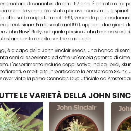
nsumatore di cannabis da oltre 57 anni. È entrato a far pa
oria quando venne arrestato per aver ceduto due spinelli
liziotto sotto copertura nel 1969, venendo poi condannat
ni di reclusione. Fu rilasciato nel 1971, appena due giorni do
ree John Now" Rally, nel quale persino John Lennon si esibì,
otestare contro quella sentenza ridicola.
gi, è a capo della John Sinclair Seeds, una banca di sem
nta anni di esperienza ed offre un'ampia gamma di cime 
elta. L'assortimento include ceppi sativa, indica, ibridi, Skun
tofiorenti, e molti altri. In particolare la Amsterdam Skun
r aver vinto la prima Cannabis Cup ufficiale ad Amsterda
UTTE LE VARIETÀ DELLA JOHN SINC