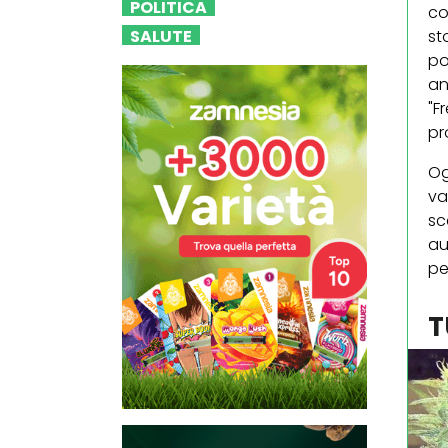
POLITICA
co
SALUTE
st
po
an
"F
pr
Og
va
sc
au
pe
T