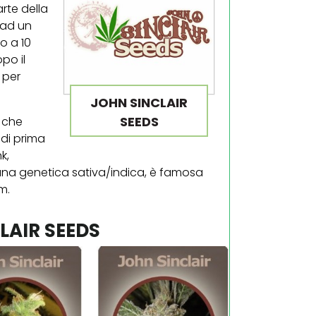
rte della
 ad un
o a 10
po il
 per
JOHN SINCLAIR
SEEDS
i che
di prima
k,
k, una genetica sativa/indica, è famosa
m.
LAIR SEEDS