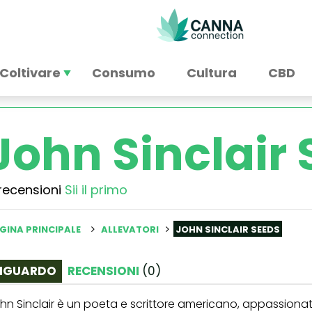
Coltivare
Consumo
Cultura
CBD
John Sinclair
recensioni
Sii il primo
GINA PRINCIPALE
ALLEVATORI
JOHN SINCLAIR SEEDS
IGUARDO
RECENSIONI
(
0
)
hn Sinclair è un poeta e scrittore americano, appassiona