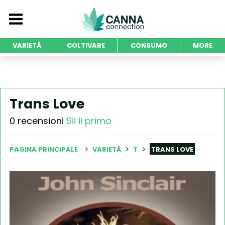
VARIETÀ
COLTIVARE
CONSUMO
MORE
Trans Love
0 recensioni
Sii il primo
PAGINA PRINCIPALE
VARIETÀ
T
TRANS LOVE