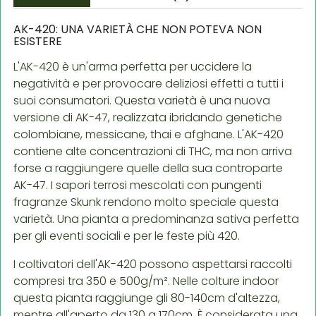
AK-420: UNA VARIETÀ CHE NON POTEVA NON
ESISTERE
L'AK-420 è un'arma perfetta per uccidere la
negatività e per provocare deliziosi effetti a tutti i
suoi consumatori. Questa varietà è una nuova
versione di AK-47, realizzata ibridando genetiche
colombiane, messicane, thai e afghane. L'AK-420
contiene alte concentrazioni di THC, ma non arriva
forse a raggiungere quelle della sua controparte
AK-47. I sapori terrosi mescolati con pungenti
fragranze Skunk rendono molto speciale questa
varietà. Una pianta a predominanza sativa perfetta
per gli eventi sociali e per le feste più 420.
I coltivatori dell'AK-420 possono aspettarsi raccolti
compresi tra 350 e 500g/m². Nelle colture indoor
questa pianta raggiunge gli 80-140cm d'altezza,
mentre all'aperto da 130 a 170cm. È considerata una