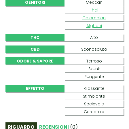
GENITORI
Mexican
Thai
Colombian
Afghani
THC
Alto
CBD
Sconosciuto
ODORE & SAPORE
Terroso
Skunk
Pungente
EFFETTO
Rilassante
Stimolante
Socievole
Cerebrale
RIGUARDO
RECENSIONI
(
0
)