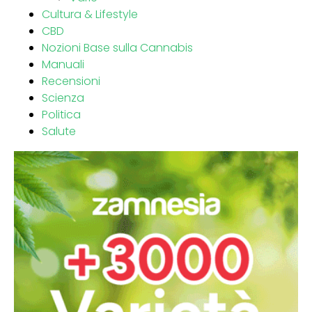
Cultura & Lifestyle
CBD
Nozioni Base sulla Cannabis
Manuali
Recensioni
Scienza
Politica
Salute