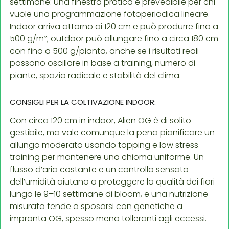
settimane: una finestra pratica e prevedibile per chi
vuole una programmazione fotoperiodica lineare.
Indoor arriva attorno ai 120 cm e può produrre fino a
500 g/m²; outdoor può allungare fino a circa 180 cm
con fino a 500 g/pianta, anche se i risultati reali
possono oscillare in base a training, numero di
piante, spazio radicale e stabilità del clima.
CONSIGLI PER LA COLTIVAZIONE INDOOR:
Con circa 120 cm in indoor, Alien OG è di solito
gestibile, ma vale comunque la pena pianificare un
allungo moderato usando topping e low stress
training per mantenere una chioma uniforme. Un
flusso d’aria costante e un controllo sensato
dell’umidità aiutano a proteggere la qualità dei fiori
lungo le 9–10 settimane di bloom, e una nutrizione
misurata tende a sposarsi con genetiche a
impronta OG, spesso meno tolleranti agli eccessi.