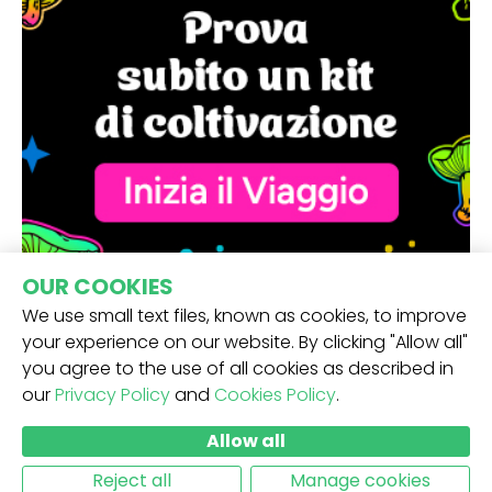
OUR COOKIES
We use small text files, known as cookies, to improve
your experience on our website. By clicking "Allow all"
you agree to the use of all cookies as described in
our
Privacy Policy
and
Cookies Policy
.
RICEVI LA NOSTRA NEWSLETTER -
Allow all
INVIO
Reject all
Manage cookies