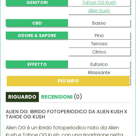
GENITORI
Tahoe OG Kush
Alien Kush
CBD
Basso
ODORE & SAPORE
Pino
Terroso
Citrico
EFFETTO
Euforico
Rilassante
PIÙ INFO
Stimolante
RIGUARDO
RECENSIONI
(
0
)
ALIEN OG: IBRIDO FOTOPERIODICO DA ALIEN KUSH X
TAHOE OG KUSH
Alien OG è un ibrido fotoperiodico nato da Alien
Kush e Tahoe OG Kush, con una ripartizione netta