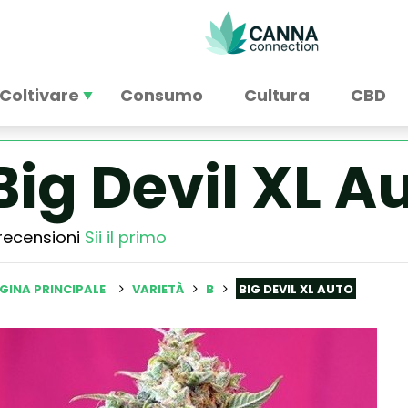
Coltivare
Consumo
Cultura
CBD
Big Devil XL A
recensioni
Sii il primo
GINA PRINCIPALE
VARIETÀ
B
BIG DEVIL XL AUTO