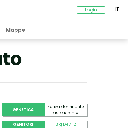
IT
Login
Mappe
uto
Sativa dominante
GENETICA
autofiorente
GENITORI
Big Devil 2