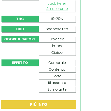
Jack Herer
Autofiorente
THC
19-20%
CBD
Sconosciuto
ODORE & SAPORE
Erbaceo
Limone
Citrico
EFFETTO
Cerebrale
Contento
Forte
Rilassante
Stimolante
PIÙ INFO