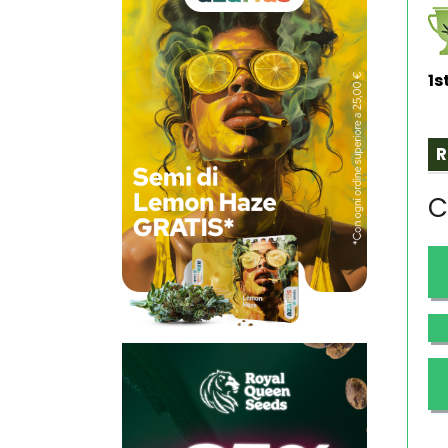
1s
R
C