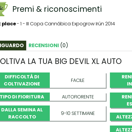
Premi & riconoscimenti
t place
-
1 - III Copa Cannábica Expogrow Irún 2014
IGUARDO
RECENSIONI
(
0
)
OLTIVA LA TUA BIG DEVIL XL AUTO
DIFFICOLTÀ DI
REN
FACILE
COLTIVAZIONE
I
TIPO DI FIORITURA
AUTOFIORENTE
REN
E
DALLA SEMINA AL
9-10 SETTIMANE
RACCOLTO
ALTEZ
ALTEZ