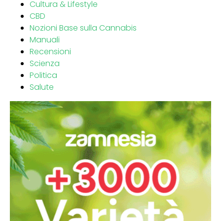
Cultura & Lifestyle
CBD
Nozioni Base sulla Cannabis
Manuali
Recensioni
Scienza
Politica
Salute