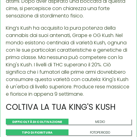
attimi. Dopo aver aspirato una boccata di questa
cime, si percepisce con chiarezza una forte
sensazione di stordimento fisico.
King’s Kush ha acquisito la pura potenza della
cannabis dai suoi antenati, Grape e OG Kush. Nel
mondo esistono centinaia di varietà Kush, ognuna
con le sue particolari caratteristiche e genetiche di
prima classe. Ma nessuna può competere con la
King's Kush. I livelli di THC superano il 20%. Ciò
significa che i fumatori alle prime armi dovrebbero
consumare questa varietà con cautela: King's Kush
è un'erba di livello superiore. Produce rese massicce
e fiorisce in appena 9 settimane.
COLTIVA LA TUA KING'S KUSH
DIFFICOLTÀ DI COLTIVAZIONE
MEDIO
TIPO DI FIORITURA
FOTOPERIODO