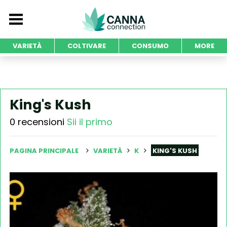
VARIETÀ
COLTIVARE
CONSUMO
MORE
King's Kush
0 recensioni
Sii il primo
PAGINA PRINCIPALE
VARIETÀ
K
KING'S KUSH