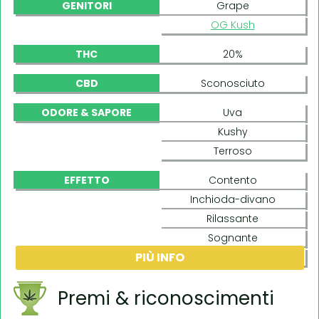
GENITORI
Grape
OG Kush
THC
20%
CBD
Sconosciuto
ODORE & SAPORE
Uva
Kushy
Terroso
EFFETTO
Contento
Inchioda-divano
Rilassante
Sognante
PIÙ INFO
Body-buzz
Premi & riconoscimenti