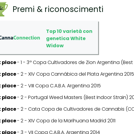
Premi & riconoscimenti
Top 10 varietà con
genetica White
Widow
t place
-
1 - 3ª Copa Cultivadores de Zion Argentina (Best 
t place
-
2 - XIV Copa Cannábica del Plata Argentina 2015
t place
-
2 - VIII Copa C.A.B.A. Argentina 2015
t place
-
2 - Portugal Weed Masters (Best Indoor Strain) 2
t place
-
2 - Cata Copa de Cultivadores de Cannabis (CCC
t place
-
2 - XIV Copa de la Marihuana Madrid 2011
t place
-
3 - VII Copa C.A.B.A. Argentina 2014