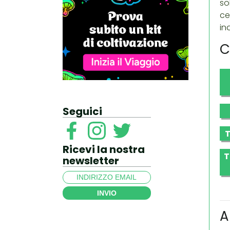
so
ce
in
C
Seguici
T
Ricevi la nostra
T
newsletter
INVIO
A