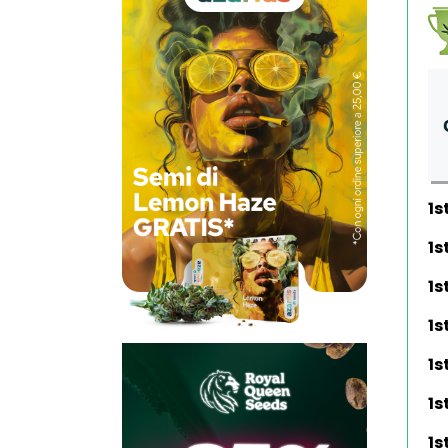
1s
1s
1s
1s
1s
1s
1s