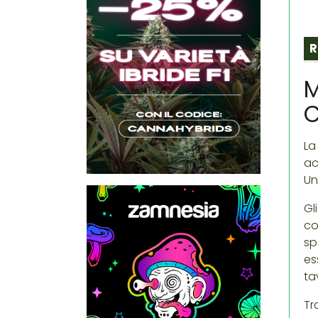
R
M
La
ac
Un
Gl
co
sp
es
ta
Tr