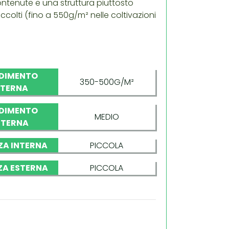
ntenute e una struttura piuttosto
lti (fino a 550g/m² nelle coltivazioni
DIMENTO
350-500G/M²
NTERNA
DIMENTO
MEDIO
STERNA
ZA INTERNA
PICCOLA
ZA ESTERNA
PICCOLA