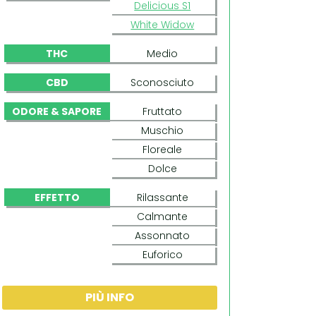
Delicious S1
White Widow
THC
Medio
CBD
Sconosciuto
ODORE & SAPORE
Fruttato
Muschio
Floreale
Dolce
EFFETTO
Rilassante
Calmante
Assonnato
Euforico
PIÙ INFO