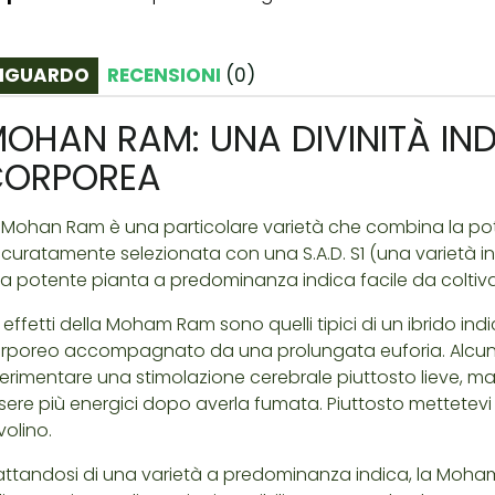
IGUARDO
RECENSIONI
(
0
)
OHAN RAM: UNA DIVINITÀ IN
CORPOREA
 Mohan Ram è una particolare varietà che combina la p
curatamente selezionata con una S.A.D. S1 (una varietà indi
a potente pianta a predominanza indica facile da coltivar
i effetti della Moham Ram sono quelli tipici di un ibrido i
rporeo accompagnato da una prolungata euforia. Alcun
erimentare una stimolazione cerebrale piuttosto lieve, ma
sere più energici dopo averla fumata. Piuttosto mettetevi u
volino.
attandosi di una varietà a predominanza indica, la Moham 