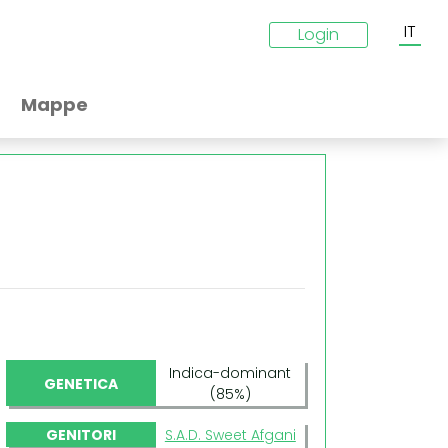
IT
Login
Mappe
Indica-dominant
GENETICA
(85%)
GENITORI
S.A.D. Sweet Afgani