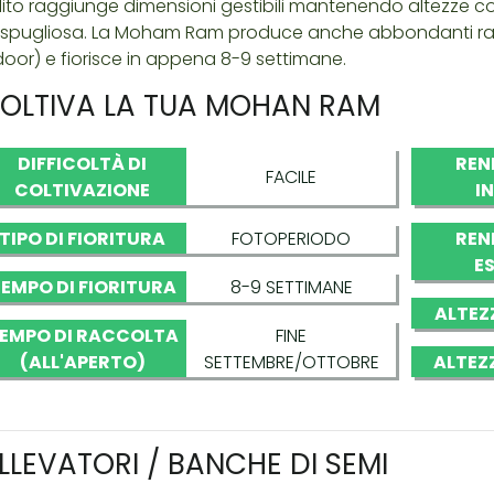
lito raggiunge dimensioni gestibili mantenendo altezze co
spugliosa. La Moham Ram produce anche abbondanti racco
door) e fiorisce in appena 8-9 settimane.
OLTIVA LA TUA MOHAN RAM
DIFFICOLTÀ DI
REN
FACILE
COLTIVAZIONE
I
TIPO DI FIORITURA
FOTOPERIODO
REN
E
EMPO DI FIORITURA
8-9 SETTIMANE
ALTEZ
EMPO DI RACCOLTA
FINE
(ALL'APERTO)
SETTEMBRE/OTTOBRE
ALTEZ
LLEVATORI / BANCHE DI SEMI