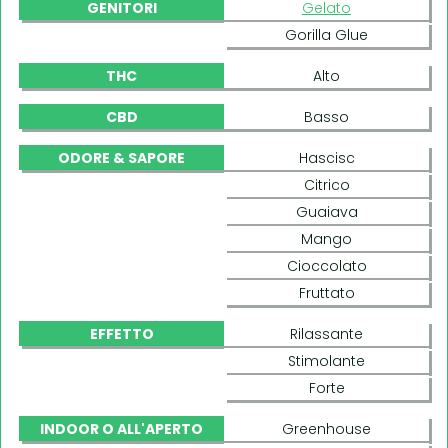
GENITORI
Gelato
Gorilla Glue
THC
Alto
CBD
Basso
ODORE & SAPORE
Hascisc
Citrico
Guaiava
Mango
Cioccolato
Fruttato
EFFETTO
Rilassante
Stimolante
Forte
INDOOR O ALL'APERTO
Greenhouse