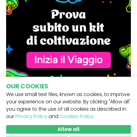
OUR COOKIES
We use small text files, known as cookies, to improve
your experience on our website. By clicking "Allow all"
you agree to the use of all cookies as described in
our
Privacy Policy
and
Cookies Policy
.
RICEVI LA NOSTRA NEWSLETTER -
Allow all
INVIO