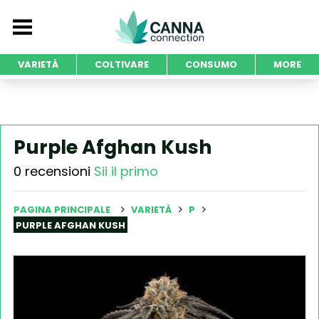
VARIETÀ
COLTIVARE
CONSUMO
MORE
Purple Afghan Kush
0 recensioni
Sii il primo
PAGINA PRINCIPALE
VARIETÀ
P
PURPLE AFGHAN KUSH