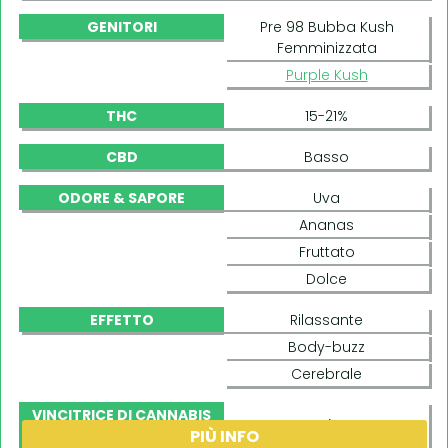
GENITORI
Pre 98 Bubba Kush
Femminizzata
Purple Kush
THC
15-21%
CBD
Basso
ODORE & SAPORE
Uva
Ananas
Fruttato
Dolce
EFFETTO
Rilassante
Body-buzz
Cerebrale
VINCITRICE DI CANNABIS
Sì
PIÙ INFO
CUP