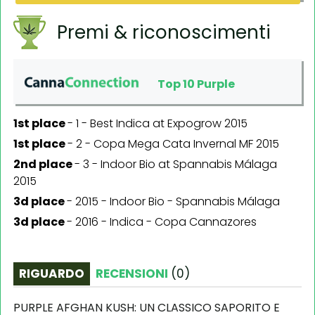
Premi & riconoscimenti
Top 10 Purple
1st place
-
1 - Best Indica at Expogrow 2015
1st place
-
2 - Copa Mega Cata Invernal MF 2015
2nd place
-
3 - Indoor Bio at Spannabis Málaga
2015
3d place
-
2015 - Indoor Bio - Spannabis Málaga
3d place
-
2016 - Indica - Copa Cannazores
RIGUARDO
RECENSIONI
(
0
)
PURPLE AFGHAN KUSH: UN CLASSICO SAPORITO E