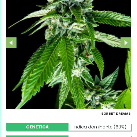
SORBET DREAMS
GENETICA
Indica dominante (60%)