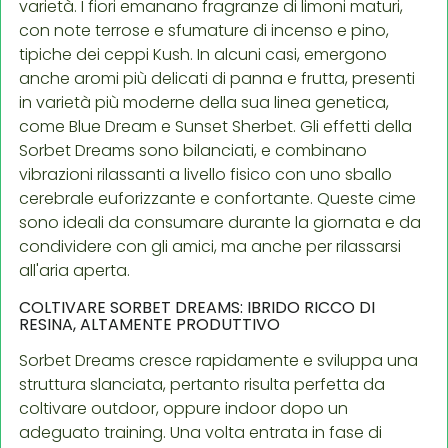
varietà. I fiori emanano fragranze di limoni maturi,
con note terrose e sfumature di incenso e pino,
tipiche dei ceppi Kush. In alcuni casi, emergono
anche aromi più delicati di panna e frutta, presenti
in varietà più moderne della sua linea genetica,
come Blue Dream e Sunset Sherbet. Gli effetti della
Sorbet Dreams sono bilanciati, e combinano
vibrazioni rilassanti a livello fisico con uno sballo
cerebrale euforizzante e confortante. Queste cime
sono ideali da consumare durante la giornata e da
condividere con gli amici, ma anche per rilassarsi
all'aria aperta.
COLTIVARE SORBET DREAMS: IBRIDO RICCO DI
RESINA, ALTAMENTE PRODUTTIVO
Sorbet Dreams cresce rapidamente e sviluppa una
struttura slanciata, pertanto risulta perfetta da
coltivare outdoor, oppure indoor dopo un
adeguato training. Una volta entrata in fase di