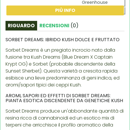
Greenhouse
PIÙ INFO
all'aperto
RIGUARDO
RECENSIONI
(
0
)
SORBET DREAMS: IBRIDO KUSH DOLCE E FRUTTATO
Sorbet Dreams è un pregiato incrocio nato dalla
fusione tra Kush Dreams (Blue Dream X Captain
Krypt OG) e Sorbet (probabile discendente della
Sunset Sherbet). Questa varietà a crescita rapida
esibisce una lieve predominanza di geni indica, ed
aromi/sapori tipici dei ceppi Kush.
AROMI, SAPORI ED EFFETTI DI SORBET DREAMS:
PIANTA ESOTICA DISCENDENTE DA GENETICHE KUSH
Sorbet Dreams produce un'abbondante quantità di
resina ricca di cannabinoidi ed un esotico mix di
terpeni che arricchisce il profilo aromatico della