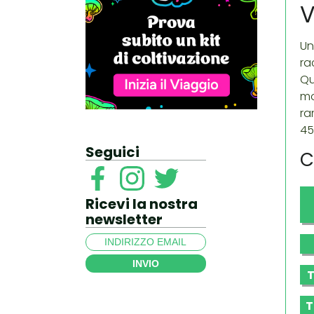
V
Un
ra
Qu
mo
ra
45
Seguici
C
Ricevi la nostra
newsletter
INVIO
T
T