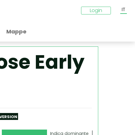
IT
Login
Mappe
ose Early
 VERSION
Indica dominante