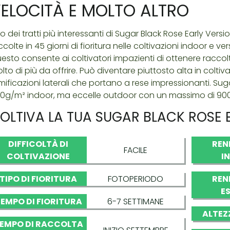
ELOCITÀ E MOLTO ALTRO
o dei tratti più interessanti di Sugar Black Rose Early Ver
ccolte in 45 giorni di fioritura nelle coltivazioni indoor e v
esto consente ai coltivatori impazienti di ottenere raccolt
lto di più da offrire. Può diventare piuttosto alta in colti
mificazioni laterali che portano a rese impressionanti. Suga
0g/m² indoor, ma eccelle outdoor con un massimo di 90
OLTIVA LA TUA SUGAR BLACK ROSE 
DIFFICOLTÀ DI
REN
FACILE
COLTIVAZIONE
I
TIPO DI FIORITURA
FOTOPERIODO
REN
E
EMPO DI FIORITURA
6-7 SETTIMANE
ALTEZ
EMPO DI RACCOLTA