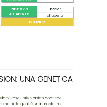
INDOOR O
indoor
ALL'APERTO
all'aperto
PIÙ INFO
Greenhouse
SION: UNA GENETICA
ar Black Rose Early Version contiene
 prima delle quali è un incrocio tra