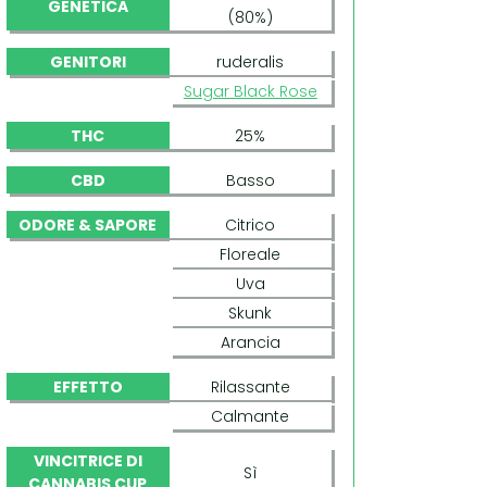
GENETICA
(80%)
GENITORI
ruderalis
Sugar Black Rose
THC
25%
CBD
Basso
ODORE & SAPORE
Citrico
Floreale
Uva
Skunk
Arancia
EFFETTO
Rilassante
Calmante
VINCITRICE DI
Sì
CANNABIS CUP