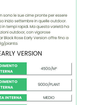
sion sono le sue cime pronte per essere
erso inizio settembre in quelle outdoor.
i in tempi rapidi. Ma questa varietà ha
vazioni outdoor, con vigorose
r Black Rose Early Version offre fino a
0g/pianta.
EARLY VERSION
DIMENTO
450G/M²
NTERNA
DIMENTO
900G/PLANT
STERNA
ZA INTERNA
MEDIO