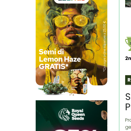
2n
R
S
P
Pr
ge