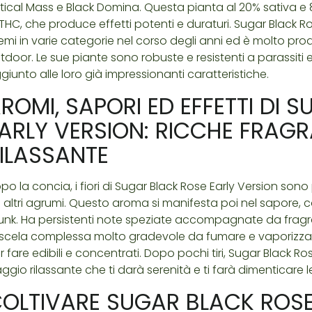
itical Mass e Black Domina. Questa pianta al 20% sativa e 
 THC, che produce effetti potenti e duraturi. Sugar Black R
emi in varie categorie nel corso degli anni ed è molto produ
tdoor. Le sue piante sono robuste e resistenti a parassiti 
giunto alle loro già impressionanti caratteristiche.
ROMI, SAPORI ED EFFETTI DI 
ARLY VERSION: RICCHE FRAGR
ILASSANTE
po la concia, i fiori di Sugar Black Rose Early Version sono 
 altri agrumi. Questo aroma si manifesta poi nel sapore, co
unk. Ha persistenti note speziate accompagnate da fragra
scela complessa molto gradevole da fumare e vaporizzare
r fare edibili e concentrati. Dopo pochi tiri, Sugar Black 
aggio rilassante che ti darà serenità e ti farà dimenticare
OLTIVARE SUGAR BLACK ROSE