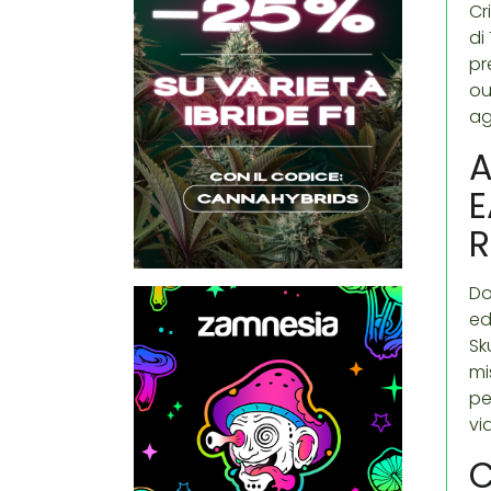
Cr
di
pr
ou
ag
A
E
R
Do
ed
Sk
mi
pe
vi
C