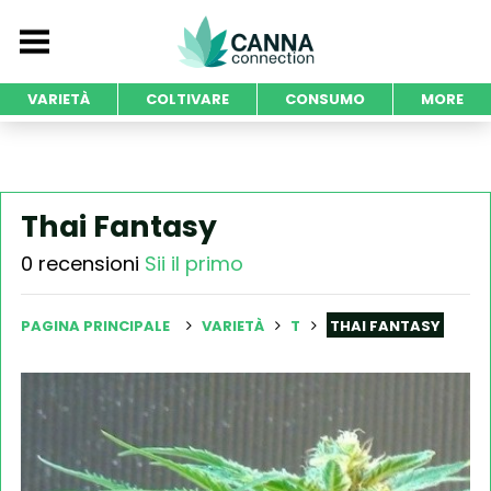
VARIETÀ
COLTIVARE
CONSUMO
MORE
Thai Fantasy
0 recensioni
Sii il primo
PAGINA PRINCIPALE
VARIETÀ
T
THAI FANTASY