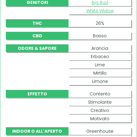
GENITORI
Big Bud
White Widow
THC
26%
CBD
Basso
ODORE & SAPORE
Arancia
Erbaceo
Lime
Mirtillo
Limone
EFFETTO
Contento
Stimolante
Creativo
Motivato
INDOOR O ALL'APERTO
Greenhouse