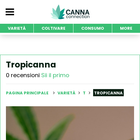
VARIETÀ
COLTIVARE
CONSUMO
MORE
Tropicanna
0 recensioni
Sii il primo
PAGINA PRINCIPALE
VARIETÀ
T
TROPICANNA