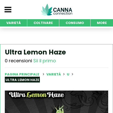
VARIETÀ
COLTIVARE
CONSUMO
MORE
Ultra Lemon Haze
0 recensioni
Sii il primo
PAGINA PRINCIPALE
VARIETÀ
U
ULTRA LEMON HAZE