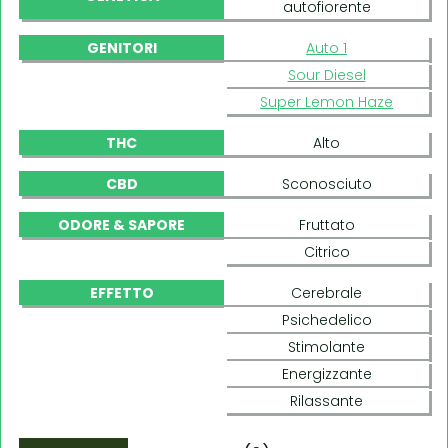
autofiorente
GENITORI
Auto 1
Sour Diesel
Super Lemon Haze
THC
Alto
CBD
Sconosciuto
ODORE & SAPORE
Fruttato
Citrico
EFFETTO
Cerebrale
Psichedelico
Stimolante
Energizzante
Rilassante