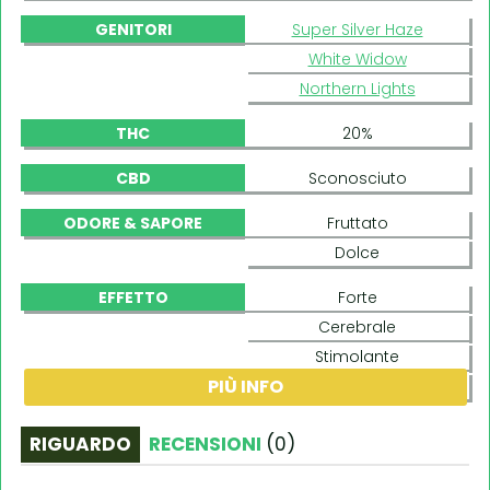
GENITORI
Super Silver Haze
White Widow
Northern Lights
THC
20%
CBD
Sconosciuto
ODORE & SAPORE
Fruttato
Dolce
EFFETTO
Forte
Cerebrale
Stimolante
PIÙ INFO
Euforico
RIGUARDO
RECENSIONI
(
0
)