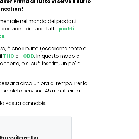
ke? Prima di tutto vi serve il Burro
nnection!
amentale nel mondo dei prodotti
creazione di quasi tutti i
piatti
ke
.
o, è che il burro (eccellente fonte di
il
THC
e il
CBD
. In questo modo è
ccorre, o si può inserire, un po' di
cessaria circa un'ora di tempo. Per la
completa servono 45 minuti circa.
 la vostra cannabis.
bossilare La