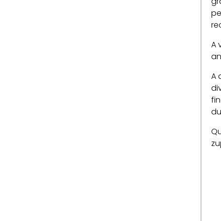
gr
pe
re
A 
an
A 
di
fi
du
Qu
zu