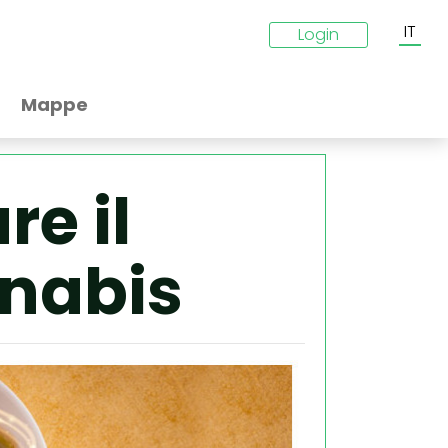
IT
Login
Mappe
e il
nnabis