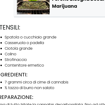
Marijuana
TENSILI:
Spatola o cucchiaio grande
Casseruola o padella
Ciotola grande
Colino
Strofinaccio
Contenitore ermetico
NGREDIENTI:
7 grammi circa di cime di cannabis
½ tazza di burro non salato
REPARAZIONE:
ima di tutto tritate la cannabis decarbossilata, fino ad ot