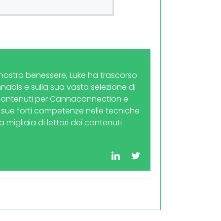
l nostro benessere, Luke ha trascorso
nnabis e sulla sua vasta selezione di
 contenuti per Cannaconnection e
le sue forti competenze nelle tecniche
a migliaia di lettori dei contenuti