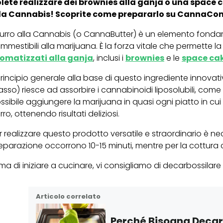
lete realizzare dei brownies alla ganja o una space ca
la Cannabis! Scoprite come prepararlo su CannaCo
 Burro alla Cannabis (o CannaButter) è un elemento fond
mmestibili alla marijuana. È la forza vitale che permette la 
omatizzati alla ganja
, inclusi i
brownies
e le
space ca
 principio generale alla base di questo ingrediente innovativ
asso) riesce ad assorbire i cannabinoidi liposolubili, come 
ssibile aggiungere la marijuana in quasi ogni piatto in cui o
rro, ottenendo risultati deliziosi.
r realizzare questo prodotto versatile e straordinario è ne
eparazione occorrono 10-15 minuti, mentre per la cottura 
ima di iniziare a cucinare, vi consigliamo di decarbossilare
Articolo correlato
Perché Bisogna Decar