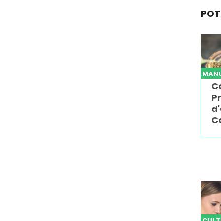
POT
MANU
C
Pr
d'
C
CULT