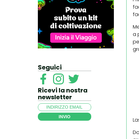
fa
fa
Me
a 
pe
gr
Seguici
Ricevi la nostra
newsletter
INVIO
La
Do