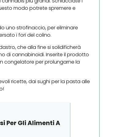
di cannabis più grandi. Schiacciate i
n questo modo potrete spremere e
o uno strofinaccio, per eliminare
sato i fori del colino.
tro, che alla fine si solidificherà
 di cannabinoidi. Inserite il prodotto
o in congelatore per prolungarne la
oli ricette, dai sughi per la pasta alle
o!
i Per Gli Alimenti A