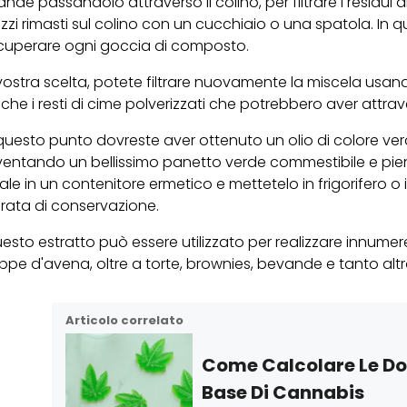
ande passandolo attraverso il colino, per filtrare i residui 
zzi rimasti sul colino con un cucchiaio o una spatola. I
cuperare ogni goccia di composto.
vostra scelta, potete filtrare nuovamente la miscela usand
che i resti di cime polverizzati che potrebbero aver attraver
questo punto dovreste aver ottenuto un olio di colore verdas
ventando un bellissimo panetto verde commestibile e pieno
nale in un contenitore ermetico e mettetelo in frigorifero 
rata di conservazione.
esto estratto può essere utilizzato per realizzare innumerev
ppe d'avena, oltre a torte, brownies, bevande e tanto altr
Articolo correlato
Come Calcolare Le Dos
Base Di Cannabis