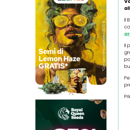
Vo
al
Il
co
ar
Il
gr
po
bu
Pe
pr
Pr