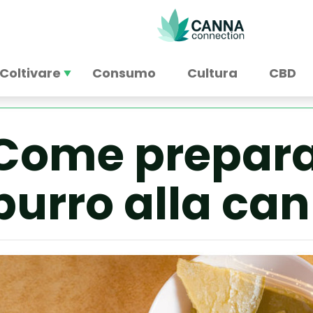
Coltivare
Consumo
Cultura
CBD
Come preparar
burro alla ca