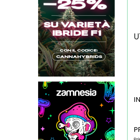
U
I
P
Pr