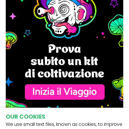
OUR COOKIES
We use small text files, known as cookies, to improve