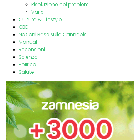
Risoluzione dei problemi
Varie
Cultura & Lifestyle
CBD
Nozioni Base sulla Cannabis
Manuali
Recensioni
Scienza
Politica
Salute