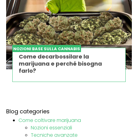
NOZIONI BASE SULLA CANNABIS
Come decarbossilare la
marijuana e perché bisogna
farlo?
Blog categories
Come coltivare marijuana
Nozioni essenziali
Tecniche avanzate