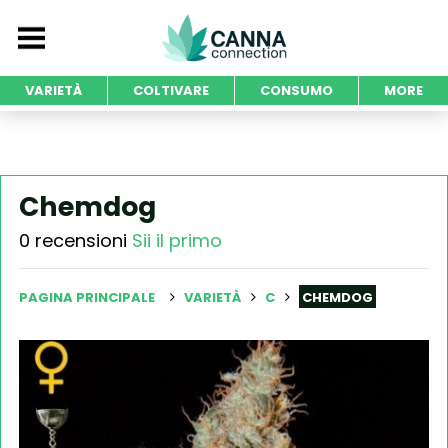
VARIETÀ
COLTIVARE
CONSUMO
MORE
Chemdog
0 recensioni
Sii il primo
PAGINA PRINCIPALE
VARIETÀ
C
CHEMDOG