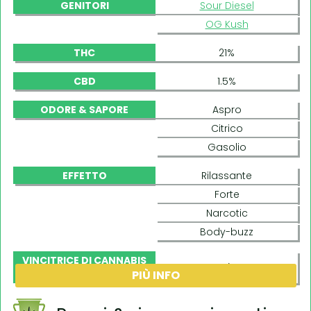
GENITORI
Sour Diesel
OG Kush
THC
21%
CBD
1.5%
ODORE & SAPORE
Aspro
Citrico
Gasolio
EFFETTO
Rilassante
Forte
Narcotic
Body-buzz
VINCITRICE DI CANNABIS
Sì
PIÙ INFO
CUP