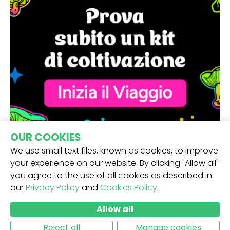
OUR COOKIES
We use small text files, known as cookies, to improve
your experience on our website. By clicking "Allow all"
you agree to the use of all cookies as described in
our
Privacy Policy
and
Cookies Policy
.
RICEVI LA NOSTRA NEWSLETTER -
Allow all
INVIO
Reject all
Manage cookies