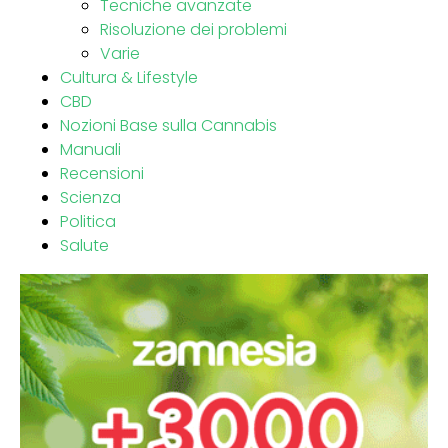
Tecniche avanzate
Risoluzione dei problemi
Varie
Cultura & Lifestyle
CBD
Nozioni Base sulla Cannabis
Manuali
Recensioni
Scienza
Politica
Salute