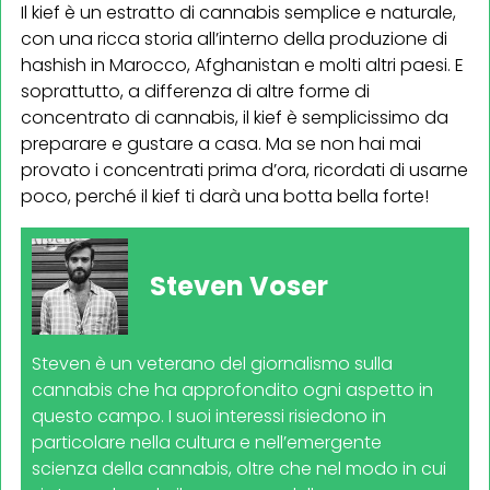
Il kief è un estratto di cannabis semplice e naturale,
con una ricca storia all’interno della produzione di
hashish in Marocco, Afghanistan e molti altri paesi. E
soprattutto, a differenza di altre forme di
concentrato di cannabis, il kief è semplicissimo da
preparare e gustare a casa. Ma se non hai mai
provato i concentrati prima d’ora, ricordati di usarne
poco, perché il kief ti darà una botta bella forte!
Steven Voser
Steven è un veterano del giornalismo sulla
cannabis che ha approfondito ogni aspetto in
questo campo. I suoi interessi risiedono in
particolare nella cultura e nell’emergente
scienza della cannabis, oltre che nel modo in cui