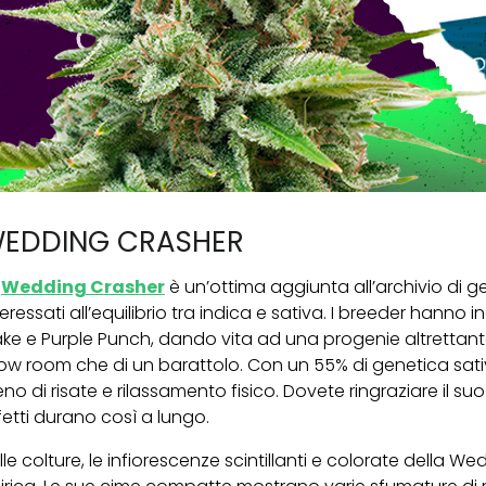
EDDING CRASHER
a
Wedding Crasher
è un’ottima aggiunta all’archivio di g
teressati all’equilibrio tra indica e sativa. I breeder hanno
ke e Purple Punch, dando vita ad una progenie altrettanto 
ow room che di un barattolo. Con un 55% di genetica sati
eno di risate e rilassamento fisico. Dovete ringraziare il su
fetti durano così a lungo.
lle colture, le infiorescenze scintillanti e colorate della