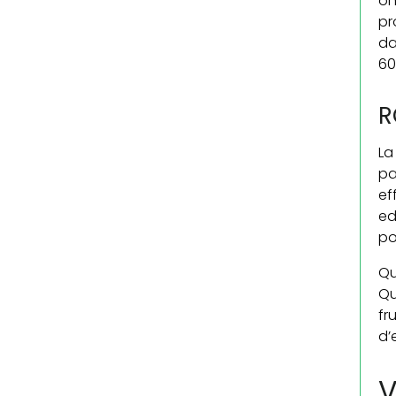
on
pr
da
60
R
L
pa
ef
ed
po
Qu
Qu
fr
d’
V