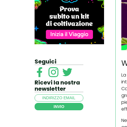
Seguici
W
L
in
Ricevi la nostra
newsletter
Ca
gr
pi
INVIO
ef
Ne