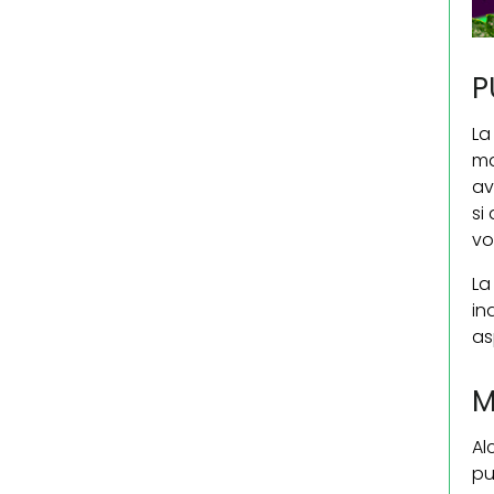
P
L
ma
av
si
vo
La
in
as
M
Al
pu