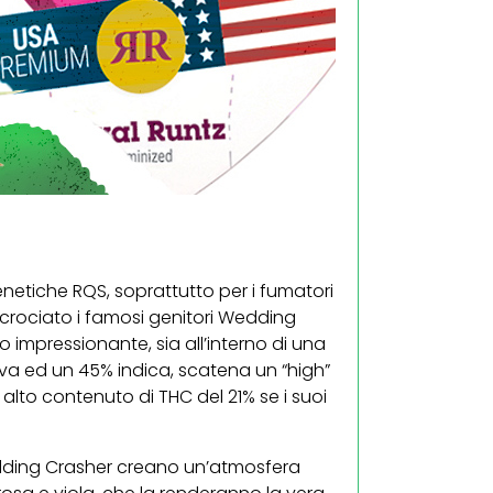
enetiche RQS, soprattutto per i fumatori
 incrociato i famosi genitori Wedding
impressionante, sia all’interno di una
va ed un 45% indica, scatena un “high”
o alto contenuto di THC del 21% se i suoi
 Wedding Crasher creano un’atmosfera