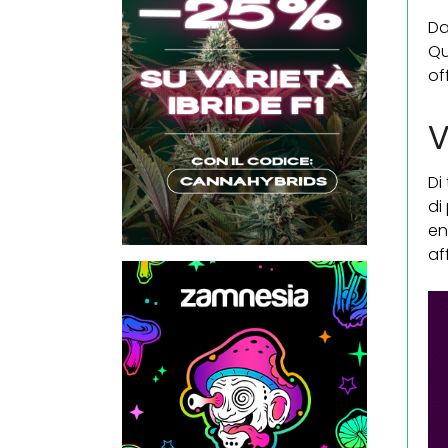
Da
Qu
of
V
Di
di
en
af