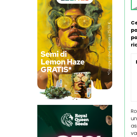
Ce
po
po
ri
Ro
un
as
va