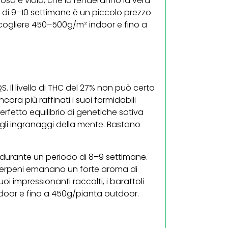
osa e viola, che la renderanno la vera
ra di 9–10 settimane è un piccolo prezzo
ccogliere 450–500g/m² indoor e fino a
. Il livello di THC del 27% non può certo
ora più raffinati i suoi formidabili
perfetto equilibrio di genetiche sativa
o gli ingranaggi della mente. Bastano
 durante un periodo di 8–9 settimane.
 terpeni emanano un forte aroma di
oi impressionanti raccolti, i barattoli
door e fino a 450g/pianta outdoor.