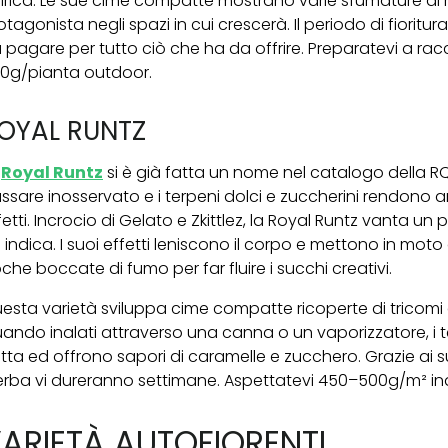
irica. Le sue cime compatte mostrano varie sfumature di r
otagonista negli spazi in cui crescerà. Il periodo di fioritu
 pagare per tutto ciò che ha da offrire. Preparatevi a ra
0g/pianta outdoor.
OYAL RUNTZ
a
Royal Runtz
si è già fatta un nome nel catalogo della RQS
ssare inosservato e i terpeni dolci e zuccherini rendono anc
fetti. Incrocio di Gelato e Zkittlez, la Royal Runtz vanta un 
 indica. I suoi effetti leniscono il corpo e mettono in mot
che boccate di fumo per far fluire i succhi creativi.
esta varietà sviluppa cime compatte ricoperte di tricomi
ando inalati attraverso una canna o un vaporizzatore, i
utta ed offrono sapori di caramelle e zucchero. Grazie ai su
erba vi dureranno settimane. Aspettatevi 450–500g/m² in
ARIETÀ AUTOFIORENTI