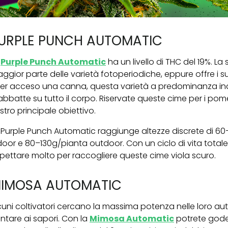
URPLE PUNCH AUTOMATIC
a
Purple Punch Automatic
ha un livello di THC del 19%. La
ggior parte delle varietà fotoperiodiche, eppure offre i 
er acceso una canna, questa varietà a predominanza indi
 abbatte su tutto il corpo. Riservate queste cime per i pomer
stro principale obiettivo.
 Purple Punch Automatic raggiunge altezze discrete di 
door e 80–130g/pianta outdoor. Con un ciclo di vita total
pettare molto per raccogliere queste cime viola scuro.
IMOSA AUTOMATIC
cuni coltivatori cercano la massima potenza nelle loro auto
ntare ai sapori. Con la
Mimosa Automatic
potrete goder