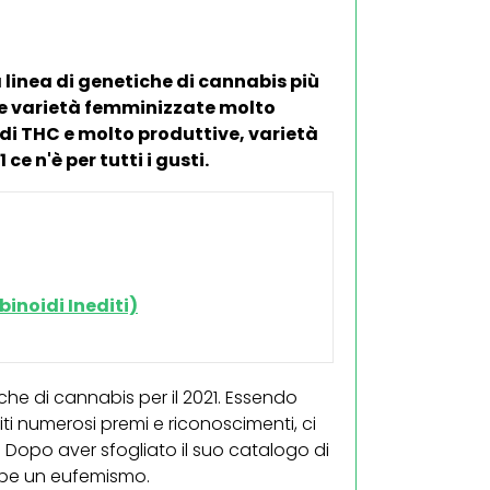
linea di genetiche di cannabis più
te varietà femminizzate molto
 di THC e molto produttive, varietà
ce n'è per tutti i gusti.
inoidi Inediti)
he di cannabis per il 2021. Essendo
ti numerosi premi e riconoscimenti, ci
opo aver sfogliato il suo catalogo di
ebbe un eufemismo.