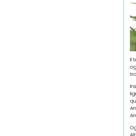
Il
og
tr
In
li
qu
Am
Am
Og
Al