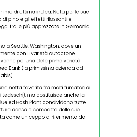
onimo di ottima indica. Nota per le sue
 pino e gli effetti rilassanti e
 oggi fra le più apprezzate in Germania.
icino a Seattle, Washington, dove un
mente con 11 varietà autoctone
divenne poi una delle prime varietà
eed Bank (la primissima azienda ad
abis).
una netta favorita fra molti fumatori di
i tedeschi), ma costituisce anche la
erglue ed Hash Plant condividono tutte
ruttura densa e compatta delle sue
ata come un ceppo di riferimento da