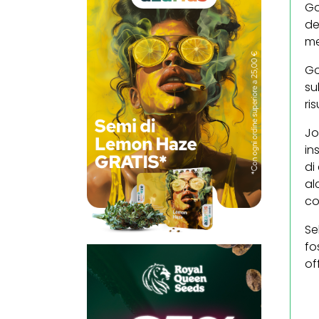
Go
de
me
Go
su
ri
Jo
in
di
al
co
Se
fo
of