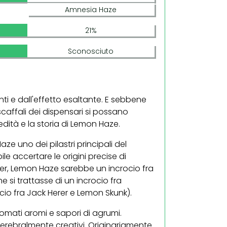
Amnesia Haze
21%
Sconosciuto
nti e dall'effetto esaltante. E sebbene
caffali dei dispensari si possano
edità e la storia di Lemon Haze.
e uno dei pilastri principali del
e accertare le origini precise di
r, Lemon Haze sarebbe un incrocio fra
si trattasse di un incrocio fra
io fra Jack Herer e Lemon Skunk).
mati aromi e sapori di agrumi.
e cerebralmente creativi. Originariamente