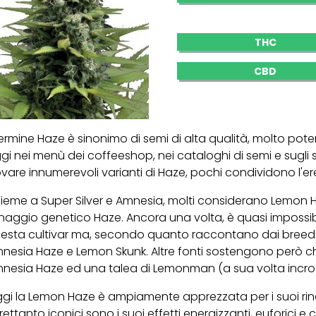
THC
CBD
 termine Haze è sinonimo di semi di alta qualità, molto pote
gi nei menù dei coffeeshop, nei cataloghi di semi e sugli s
ovare innumerevoli varianti di Haze, pochi condividono l'er
sieme a Super Silver e Amnesia, molti considerano Lemon Haz
gnaggio genetico Haze. Ancora una volta, è quasi impossibil
esta cultivar ma, secondo quanto raccontano dai breede
nesia Haze e Lemon Skunk. Altre fonti sostengono però che 
nesia Haze ed una talea di Lemonman (a sua volta incroc
gi la Lemon Haze è ampiamente apprezzata per i suoi rino
trettanto iconici sono i suoi effetti energizzanti, euforici 