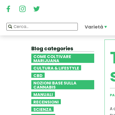
Varietà
Blog categories
COME COLTIVARE
MARIJUANA
CULTURA & LIFESTYLE
CBD
NOZIONI BASE SULLA
CANNABIS
MANUALI
PA
RECENSIONI
A 
SCIENZA
su