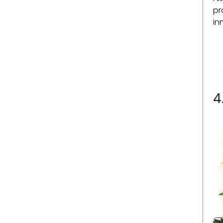
pr
in
4