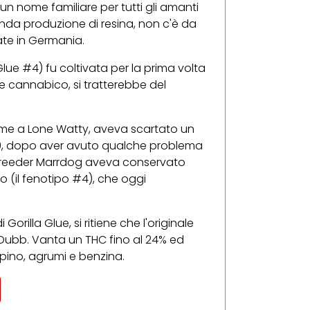
 un nome familiare per tutti gli amanti
nda produzione di resina, non c'è da
mate in Germania.
lue #4) fu coltivata per la prima volta
ore cannabico, si tratterebbe del
me a Lone Watty, aveva scartato un
000, dopo aver avuto qualche problema
 breeder Marrdog aveva conservato
po (il fenotipo #4), che oggi
illa Glue, si ritiene che l'originale
r Dubb. Vanta un THC fino al 24% ed
pino, agrumi e benzina.