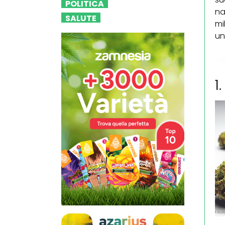
POLITICA
na
SALUTE
mi
un
1