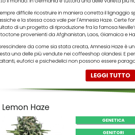
tto il mondo. In Germania è tuttora una delle varietà più ri
sempre difficile ricostruire in maniera corretta il lignaggio
assiche e la stessa cosa vale per l'Amnesia Haze. Certe fo
sultato di un progetto di riproduzione fra la famosa Neville
toctone provenienti da Afghanistan, Laos, Giamaica e Ha
prescindere da come sia stata creata, Amnesia Haze è una
resta una delle più vendute nei coffeeshop olandesi. E per d
altanti, euforici e psichedelici non possono essere paragona
LEGGI TUTTO
. Lemon Haze
GENETICA
GENITORI