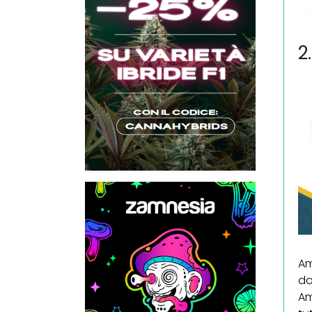
2
Am
do
Am