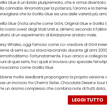
rilla Glue è un ibrido pluripremiato, che è ormai diventato
lla cannabis. Rinomata per la potenza, l'aroma e la treme
ravigliarsi che la Gorilla Glue sia una delle varietà più a
rilla Glue (nota anche come GG4, Original Glue e Gorilla G
lla costa ovest degli Stati Uniti e, almeno secondo il folkl
sultato di un esperimento di ibridazione andato male.
esy Whales, oggi famoso come co-creatore di GG4 insie
sieme di semi su cui stava lavorando durante gli anni 2
 ermafroditismo. Fortunatamente, il suo amico e collega
cuni di quei semi, fra i quali si trovava uno speciale fenoti
nosciamo come Gorilla Glue.
bbene molte seedbank propongano la propria versione di Gor
sse un incrocio fra Chem’s Sister, Chocolate Diesel e Sou
fre un aroma complesso che combina note di frutti dolci, 
LEGGI TUTTO