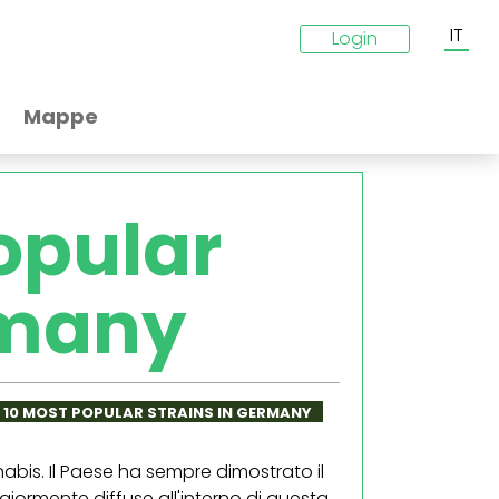
IT
Login
Mappe
opular
rmany
 10 MOST POPULAR STRAINS IN GERMANY
abis. Il Paese ha sempre dimostrato il
iormente diffuse all'interno di questa