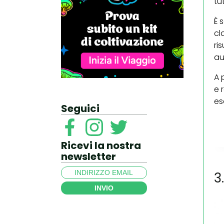
tu
È 
cl
ri
au
A 
e 
es
Seguici
Ricevi la nostra
newsletter
3
INVIO