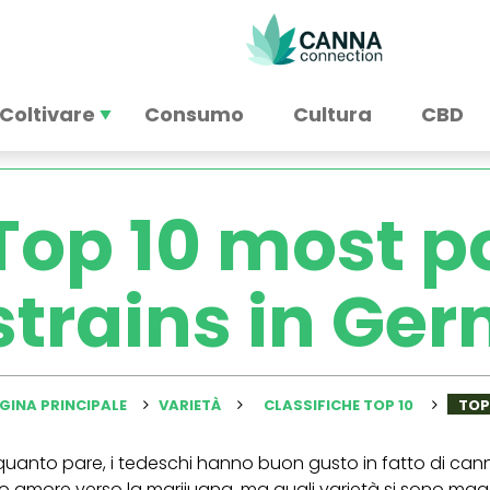
Coltivare
Consumo
Cultura
CBD
Top 10 most p
strains in Ge
GINA PRINCIPALE
VARIETÀ
CLASSIFICHE TOP 10
TOP
quanto pare, i tedeschi hanno buon gusto in fatto di cann
o amore verso la marijuana, ma quali varietà si sono magg