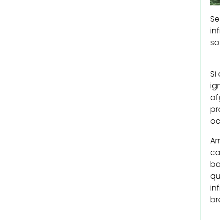
Se
in
so
Si
ig
af
pr
oc
Ar
ca
ba
qu
in
br