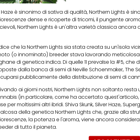
 Haze è sinonimo di sativa di qualità, Northern Lights è sin
fiorescenze dense e ricoperte di tricomi, il pungente aroma di
cievoli, Northern Lights è un'altra varietà classica ancora
 dice che la Northern Lights sia stata creata su un'isola v
noto (o innominato) breeder stava lavorando meticolosa
ghane di genetica indica. Di quelle 11 prevalse la #5, che 
oposte dalla banca di semi di Neville Schoenmaker, The S
cuparsi pubblicamente della distribuzione di semi di cann
rivando ai giorni nostri, Northern Lights non soltanto resta 
nnabis (in particolare, come ha accertato quest'articolo, 
se per moltissimi altri ibridi. Shiva Skunk, Silver Haze, Sup
alcosa della genetica Northern Lights che, grazie alla st
fiorescenze, la potenza e l'aroma, viene ancora consider
eeder di tutto il pianeta.