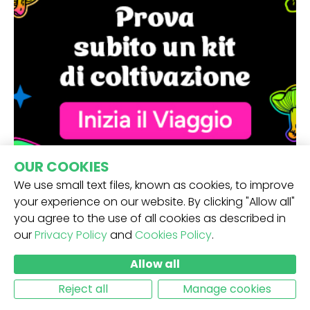
OUR COOKIES
We use small text files, known as cookies, to improve
your experience on our website. By clicking "Allow all"
you agree to the use of all cookies as described in
our
Privacy Policy
and
Cookies Policy
.
Allow all
RICEVI LA NOSTRA NEWSLETTER -
Reject all
Manage cookies
INVIO